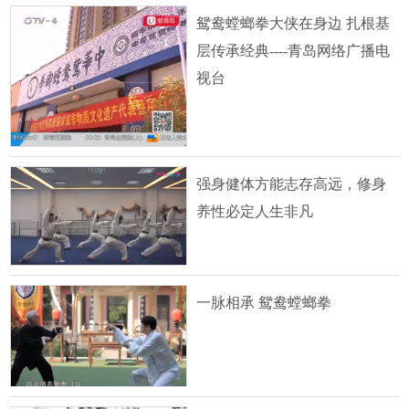
鸳鸯螳螂拳大侠在身边 扎根基
层传承经典----青岛网络广播电
视台
强身健体方能志存高远，修身
养性必定人生非凡
一脉相承 鸳鸯螳螂拳