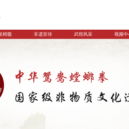
派精髓
非遗宣传
武馆风采
视频中