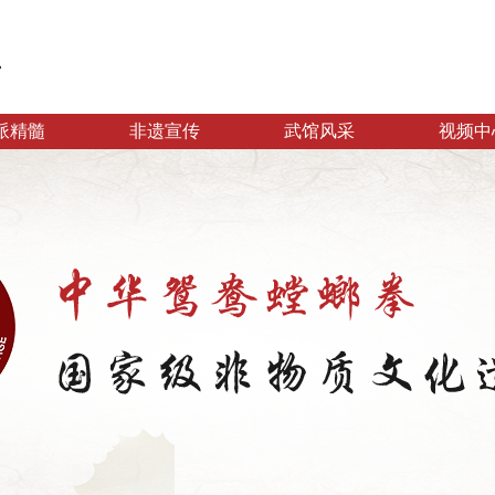
派精髓
非遗宣传
武馆风采
视频中