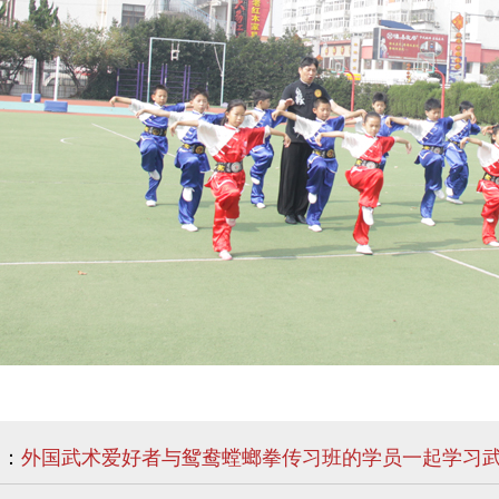
篇：
外国武术爱好者与鸳鸯螳螂拳传习班的学员一起学习