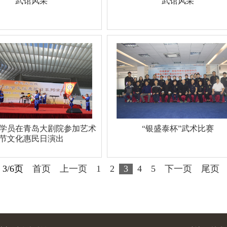
武馆风采
武馆风采
学员在青岛大剧院参加艺术
“银盛泰杯”武术比赛
节文化惠民日演出
 3/6页
首页
上一页
1
2
3
4
5
下一页
尾页