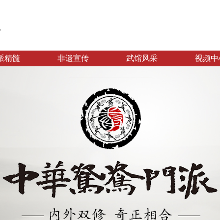
派精髓
非遗宣传
武馆风采
视频中